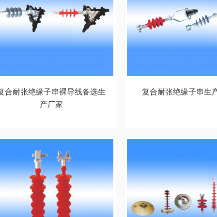
复合耐张绝缘子串裸导线备选生
复合耐张绝缘子串生
产厂家