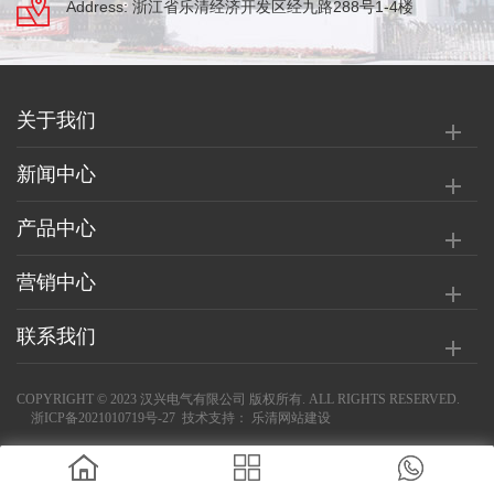
Address: 浙江省乐清经济开发区经九路288号1-4楼
关于我们
新闻中心
产品中心
营销中心
联系我们
COPYRIGHT © 2023 汉兴电气有限公司 版权所有. ALL RIGHTS RESERVED.
浙ICP备2021010719号-27
技术支持：
乐清网站建设