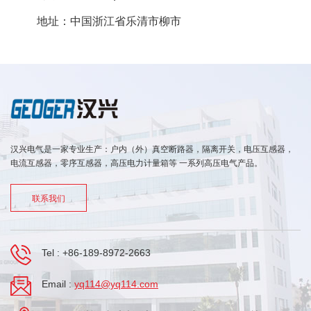
地址：中国浙江省乐清市柳市
汉兴电气是一家专业生产：户内（外）真空断路器，隔离开关，电压互感器，
电流互感器，零序互感器，高压电力计量箱等 一系列高压电气产品。
联系我们
Tel :
+86-189-8972-2663
Email :
yq114@yq114.com