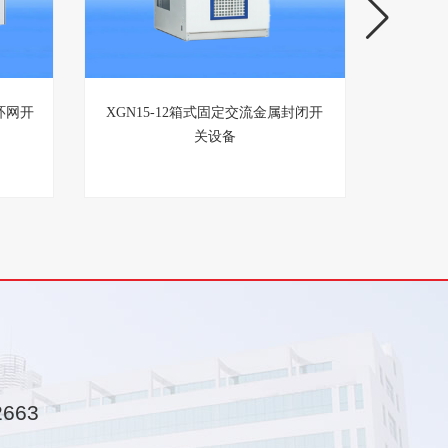
环网开
XGN15-12箱式固定交流金属封闭开
HXGN
关设备
2663