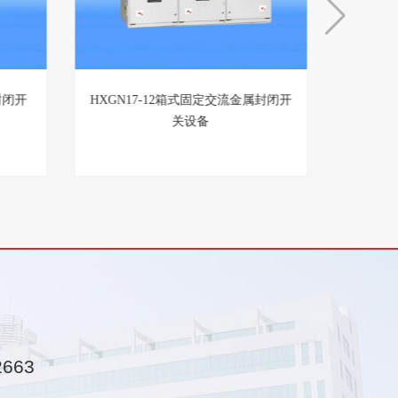
环网开
XGN15-12箱式固定交流金属封闭开
HXGN1
关设备
2663